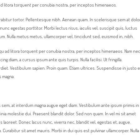
u ad litora torquent per conubia nostra, per inceptos himenaeos.
Curabitur tortor. Pellentesque nibh. Aenean quam. In scelerisque sem at dolor
nunc egestas porttitor. Morbi lectus risus, iaculis vel, suscipit quis, luctus
psum. Nulla metus metus, ullamcorper vel, tincidunt sed, euismod in, nibh.
squ ad litora torquent per conubia nostra, per inceptos himenaeos. Nam ne
ng diam, a cursus ipsum ante quis turpis. Nulla facilisi. Ut fringilla.
diet. Vestibulum sapien. Proin quam. Etiam ultrices. Suspendisse in justo 
s magna.
s sem, at interdum magna augue eget diam. Vestibulum ante ipsum primis in
cinia molestie dui. Praesent blandit dolor. Sed non quam. In vel mi sit amet
laoreet. Donec lacus nunc, viverra nec, blandit vel, egestas et, augue.
 Curabitur sit amet mauris. Morbi in dui quis est pulvinar ullamcorper. Nulla