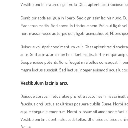
Vestibulum lacinia arcu eget nulla. Class aptent taciti sociosq
Curabitur sodales ligula in libero. Sed dignissim lacinia nunc. 
Maecenas mattis. Sed convallis tristique sem. Proin ut ligula vel 
non, massa. Fusce ac turpis quis ligula lacinia aliquet. Mauris i
Quisque volutpat condimentum velit. Class aptent taciti socio
ante. Sed lacinia, urna non tincidunt mattis, tortor neque adipisci
Suspendisse potenti. Nunc feugiat mi a tellus consequat imper
magna luctus suscipit. Sed lectus. Integer euismod lacus luctu
Vestibulum lacinia arcu
Quisque cursus, metus vitae pharetra auctor, sem massa matti
faucibus orci luctus et ultrices posuere cubilia Curae; Morbi la
augue congue elementum. Morbi in ipsum sit amet pede facilisis 
Vestibulum tincidunt malesuada tellus. Ut ultrices ultrices enim.
facilisi.