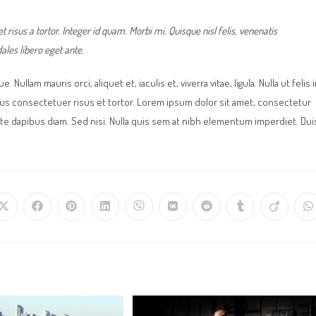
t risus a tortor. Integer id quam. Morbi mi. Quisque nisl felis, venenatis
dales libero eget ante.
Nullam mauris orci, aliquet et, iaculis et, viverra vitae, ligula. Nulla ut felis 
mus consectetuer risus et tortor. Lorem ipsum dolor sit amet, consectetur
ante dapibus diam. Sed nisi. Nulla quis sem at nibh elementum imperdiet. Dui
Opens
Opens
Opens
Opens
Opens
Opens
Opens
Opens
Opens
O
in
in
in
in
in
in
in
in
in
in
a
a
a
a
a
a
a
a
a
a
new
new
new
new
new
new
new
new
new
n
window
window
window
window
window
window
window
window
window
w