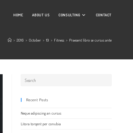
HOME
ABOUT US
CONSULTING
CONTACT
>
2016
>
October
>
19
>
Fitness
>
Praesent libro se cursus ante
Recent Posts
Neque adipiscing an cursus
Litora torqent per conubia