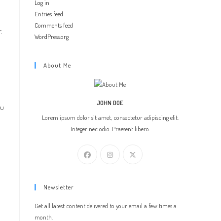
Log in
Entries feed
Comments feed
.
WordPress.org
About Me
c
JOHN DOE
eu
Lorem ipsum dolor sit amet, consectetur adipiscing elit.
Integer nec odio. Praesent libero.
Newsletter
Get all latest content delivered to your email a few times a
month.