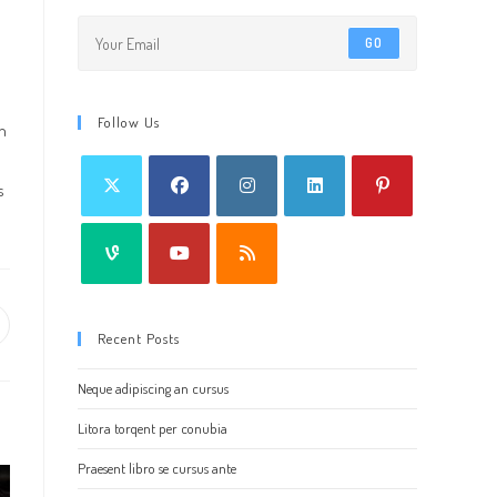
GO
Follow Us
in
s
pens
Recent Posts
ew
Neque adipiscing an cursus
indow
Litora torqent per conubia
Praesent libro se cursus ante