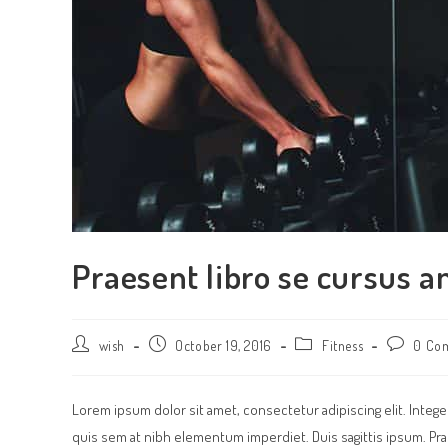
Praesent libro se cursus a
Post
Post
Post
Post
wish
October 19, 2016
Fitness
0 Co
author:
published:
category:
comments
Lorem ipsum dolor sit amet, consectetur adipiscing elit. Intege
quis sem at nibh elementum imperdiet. Duis sagittis ipsum. Pr